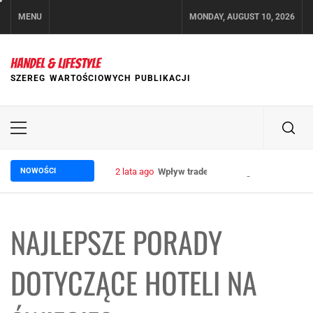
Skip
MENU
MONDAY, AUGUST 10, 2026
to
content
HANDEL & LIFESTYLE
SZEREG WARTOŚCIOWYCH PUBLIKACJI
Primary
Menu
NOWOŚCI
2 lata ago
Wpływ trade marketingu na wzrost sp
NAJLEPSZE PORADY
DOTYCZĄCE HOTELI NA