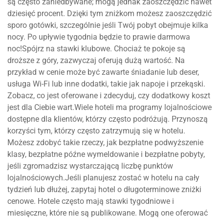
są często zaniedbywane; mogą jednak zaoszczędzić nawet
dziesięć procent. Dzięki tym zniżkom możesz zaoszczędzić
sporo gotówki, szczególnie jeśli Twój pobyt obejmuje kilka
nocy. Po upływie tygodnia będzie to prawie darmowa
noc!Spójrz na stawki klubowe. Chociaż te pokoje są
droższe z góry, zazwyczaj oferują dużą wartość. Na
przykład w cenie może być zawarte śniadanie lub deser,
usługa Wi-Fi lub inne dodatki, takie jak napoje i przekąski.
Zobacz, co jest oferowane i zdecyduj, czy dodatkowy koszt
jest dla Ciebie wart.Wiele hoteli ma programy lojalnościowe
dostępne dla klientów, którzy często podróżują. Przynoszą
korzyści tym, którzy często zatrzymują się w hotelu.
Możesz zdobyć takie rzeczy, jak bezpłatne podwyższenie
klasy, bezpłatne późne wymeldowanie i bezpłatne pobyty,
jeśli zgromadzisz wystarczającą liczbę punktów
lojalnościowych.Jeśli planujesz zostać w hotelu na cały
tydzień lub dłużej, zapytaj hotel o długoterminowe zniżki
cenowe. Hotele często mają stawki tygodniowe i
miesięczne, które nie są publikowane. Mogą one oferować