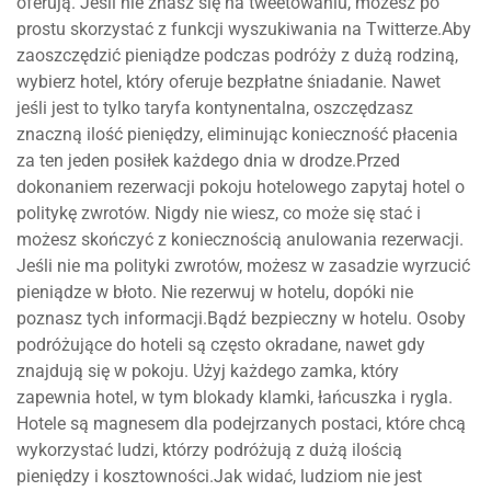
oferują. Jeśli nie znasz się na tweetowaniu, możesz po
prostu skorzystać z funkcji wyszukiwania na Twitterze.Aby
zaoszczędzić pieniądze podczas podróży z dużą rodziną,
wybierz hotel, który oferuje bezpłatne śniadanie. Nawet
jeśli jest to tylko taryfa kontynentalna, oszczędzasz
znaczną ilość pieniędzy, eliminując konieczność płacenia
za ten jeden posiłek każdego dnia w drodze.Przed
dokonaniem rezerwacji pokoju hotelowego zapytaj hotel o
politykę zwrotów. Nigdy nie wiesz, co może się stać i
możesz skończyć z koniecznością anulowania rezerwacji.
Jeśli nie ma polityki zwrotów, możesz w zasadzie wyrzucić
pieniądze w błoto. Nie rezerwuj w hotelu, dopóki nie
poznasz tych informacji.Bądź bezpieczny w hotelu. Osoby
podróżujące do hoteli są często okradane, nawet gdy
znajdują się w pokoju. Użyj każdego zamka, który
zapewnia hotel, w tym blokady klamki, łańcuszka i rygla.
Hotele są magnesem dla podejrzanych postaci, które chcą
wykorzystać ludzi, którzy podróżują z dużą ilością
pieniędzy i kosztowności.Jak widać, ludziom nie jest