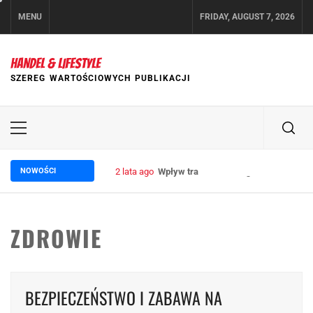
Skip
MENU
FRIDAY, AUGUST 7, 2026
to
content
HANDEL & LIFESTYLE
SZEREG WARTOŚCIOWYCH PUBLIKACJI
Primary
Menu
NOWOŚCI
2 lata ago
Wpływ trade marketingu na wzrost sp
ZDROWIE
BEZPIECZEŃSTWO I ZABAWA NA