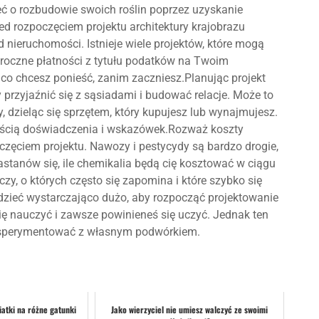
eć o rozbudowie swoich roślin poprzez uzyskanie
zed rozpoczęciem projektu architektury krajobrazu
nieruchomości. Istnieje wiele projektów, które mogą
roczne płatności z tytułu podatków na Twoim
co chcesz ponieść, zanim zaczniesz.Planując projekt
przyjaźnić się z sąsiadami i budować relacje. Może to
 dzieląc się sprzętem, który kupujesz lub wynajmujesz.
lością doświadczenia i wskazówek.Rozważ koszty
ęciem projektu. Nawozy i pestycydy są bardzo drogie,
zastanów się, ile chemikalia będą cię kosztować w ciągu
czy, o których często się zapomina i które szybko się
edzieć wystarczająco dużo, aby rozpocząć projektowanie
ię nauczyć i zawsze powinieneś się uczyć. Jednak ten
oeksperymentować z własnym podwórkiem.
iatki na różne gatunki
Jako wierzyciel nie umiesz walczyć ze swoimi