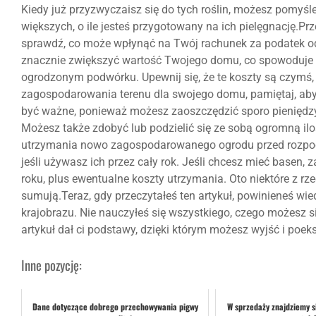
Kiedy już przyzwyczaisz się do tych roślin, możesz pomyśl
większych, o ile jesteś przygotowany na ich pielęgnację.Pr
sprawdź, co może wpłynąć na Twój rachunek za podatek od 
znacznie zwiększyć wartość Twojego domu, co spowoduje 
ogrodzonym podwórku. Upewnij się, że te koszty są czymś, 
zagospodarowania terenu dla swojego domu, pamiętaj, aby 
być ważne, ponieważ możesz zaoszczędzić sporo pieniędzy,
Możesz także zdobyć lub podzielić się ze sobą ogromną i
utrzymania nowo zagospodarowanego ogrodu przed rozpocz
jeśli używasz ich przez cały rok. Jeśli chcesz mieć basen, 
roku, plus ewentualne koszty utrzymania. Oto niektóre z rze
sumują.Teraz, gdy przeczytałeś ten artykuł, powinieneś wi
krajobrazu. Nie nauczyłeś się wszystkiego, czego możesz s
artykuł dał ci podstawy, dzięki którym możesz wyjść i p
Inne pozycję:
Dane dotyczące dobrego przechowywania pigwy
W sprzedaży znajdziemy s