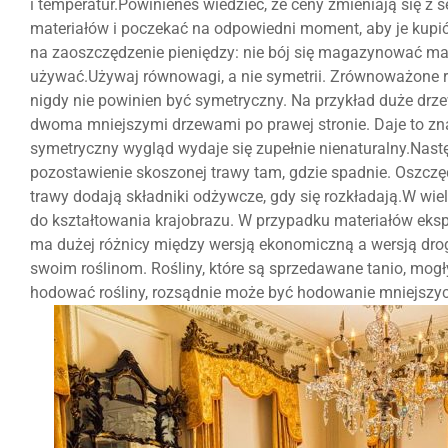
i temperatur.Powinieneś wiedzieć, że ceny zmieniają się z
materiałów i poczekać na odpowiedni moment, aby je kupić
na zaoszczędzenie pieniędzy: nie bój się magazynować mate
używać.Używaj równowagi, a nie symetrii. Zrównoważone ro
nigdy nie powinien być symetryczny. Na przykład duże dr
dwoma mniejszymi drzewami po prawej stronie. Daje to zna
symetryczny wygląd wydaje się zupełnie nienaturalny.Nast
pozostawienie skoszonej trawy tam, gdzie spadnie. Oszczę
trawy dodają składniki odżywcze, gdy się rozkładają.W wi
do kształtowania krajobrazu. W przypadku materiałów eksplo
ma dużej różnicy między wersją ekonomiczną a wersją drogą
swoim roślinom. Rośliny, które są sprzedawane tanio, mog
hodować rośliny, rozsądnie może być hodowanie mniejszych