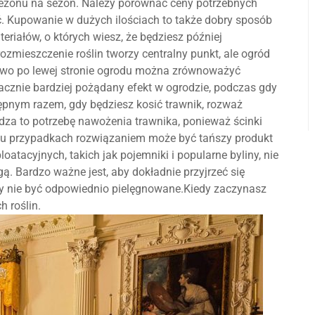
 sezonu na sezon. Należy porównać ceny potrzebnych
. Kupowanie w dużych ilościach to także dobry sposób
riałów, o których wiesz, że będziesz później
zmieszczenie roślin tworzy centralny punkt, ale ogród
zewo po lewej stronie ogrodu można zrównoważyć
cznie bardziej pożądany efekt w ogrodzie, podczas gdy
ępnym razem, gdy będziesz kosić trawnik, rozważ
dza to potrzebę nawożenia trawnika, ponieważ ścinki
elu przypadkach rozwiązaniem może być tańszy produkt
atacyjnych, takich jak pojemniki i popularne byliny, nie
. Bardzo ważne jest, aby dokładnie przyjrzeć się
ły nie być odpowiednio pielęgnowane.Kiedy zaczynasz
 roślin.