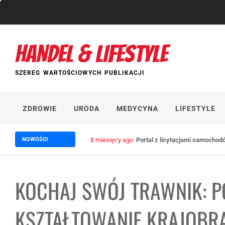
Skip
to
content
HANDEL & LIFESTYLE
SZEREG WARTOŚCIOWYCH PUBLIKACJI
ZDROWIE
URODA
MEDYCYNA
LIFESTYLE
NOWOŚCI
2 lata ago
Wpływ trade marketingu na wzrost 
KOCHAJ SWÓJ TRAWNIK: PO
KSZTAŁTOWANIE KRAJOBR