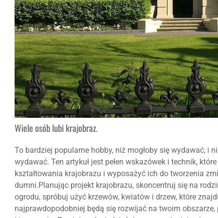
Wiele osób lubi krajobraz.
To bardziej popularne hobby, niż mogłoby się wydawać, i nie
wydawać. Ten artykuł jest pełen wskazówek i technik, kt
kształtowania krajobrazu i wyposażyć ich do tworzenia z
dumni.Planując projekt krajobrazu, skoncentruj się na rodz
ogrodu, spróbuj użyć krzewów, kwiatów i drzew, które znajd
najprawdopodobniej będą się rozwijać na twoim obszarze, 