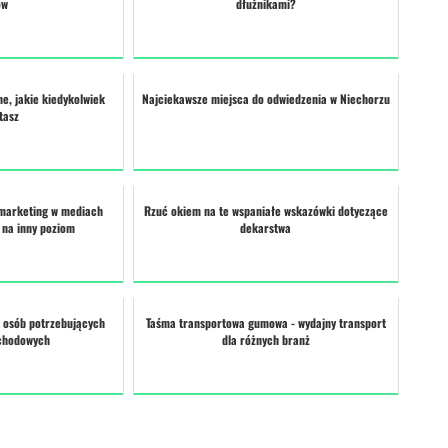
ów
dłużnikami?
ne, jakie kiedykolwiek
Najciekawsze miejsca do odwiedzenia w Niechorzu
tasz
 marketing w mediach
Rzuć okiem na te wspaniałe wskazówki dotyczące
 na inny poziom
dekarstwa
 osób potrzebujących
Taśma transportowa gumowa - wydajny transport
chodowych
dla różnych branż