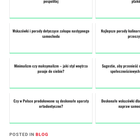
pospolitej
ptak
Wskazówki i porady dotyczące zakupu następnego
Najlepsze porady kulinar
samochodu
przeczy
Minimalizm czy maksymalizm – jaki styl wnętrza
Sugestie, aby przenieść
pasuje do ciebie?
społecznościowych
Czy w Polsce produkowane są doskonałe aparaty
Doskonałe wskazówki dla
ortodontyczne?
napraw samo
POSTED IN
BLOG