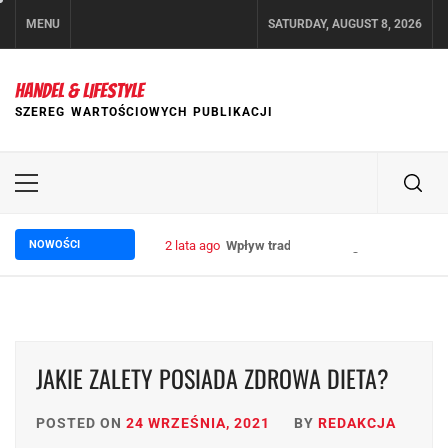
Skip
MENU
SATURDAY, AUGUST 8, 2026
to
content
HANDEL & LIFESTYLE
SZEREG WARTOŚCIOWYCH PUBLIKACJI
Primary
Menu
NOWOŚCI
2 lata ago
Wpływ trade marketingu na wzrost sp
JAKIE ZALETY POSIADA ZDROWA DIETA?
POSTED ON
24 WRZEŚNIA, 2021
BY
REDAKCJA