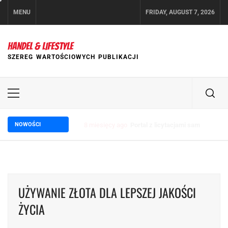
Skip
MENU
FRIDAY, AUGUST 7, 2026
to
content
HANDEL & LIFESTYLE
SZEREG WARTOŚCIOWYCH PUBLIKACJI
Primary
Menu
NOWOŚCI
2 lata ago
Wpływ trade marketingu na wzrost sp
UŻYWANIE ZŁOTA DLA LEPSZEJ JAKOŚCI
ŻYCIA