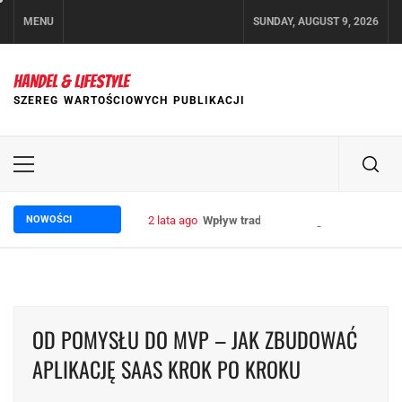
Skip
MENU
SUNDAY, AUGUST 9, 2026
to
content
HANDEL & LIFESTYLE
SZEREG WARTOŚCIOWYCH PUBLIKACJI
Primary
Menu
NOWOŚCI
2 lata ago
Wpływ trade marketingu na wzrost sp
OD POMYSŁU DO MVP – JAK ZBUDOWAĆ
APLIKACJĘ SAAS KROK PO KROKU