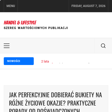
Skip
MENU
FRIDAY, AUGUST 7, 2026
to
content
HANDEL & LIFESTYLE
SZEREG WARTOŚCIOWYCH PUBLIKACJI
Primary
Menu
NOWOŚCI
2 lata ago
Wpływ trade marketingu na wzrost sp
JAK PERFEKCYJNIE DOBIERAĆ BUKIETY NA
RÓŻNE ŻYCIOWE OKAZJE? PRAKTYCZNE
PORADY OD DOŚWIADCZONYCH