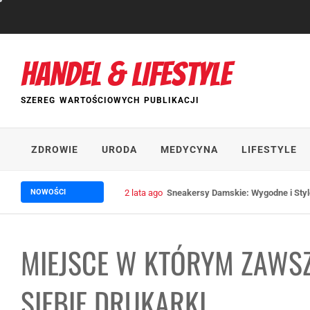
Skip
to
content
HANDEL & LIFESTYLE
SZEREG WARTOŚCIOWYCH PUBLIKACJI
ZDROWIE
URODA
MEDYCYNA
LIFESTYLE
NOWOŚCI
2 lata ago
Sneakersy Damskie: Wygodne i Stylo
MIEJSCE W KTÓRYM ZAWSZ
SIEBIE DRUKARKI