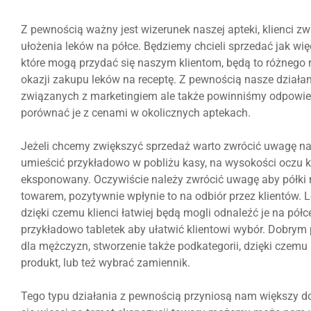
Z pewnością ważny jest wizerunek naszej apteki, klienci z
ułożenia leków na półce. Będziemy chcieli sprzedać jak wię
które mogą przydać się naszym klientom, będą to różnego r
okazji zakupu leków na receptę. Z pewnością nasze działan
związanych z marketingiem ale także powinniśmy odpowie
porównać je z cenami w okolicznych aptekach.
Jeżeli chcemy zwiększyć sprzedaż warto zwrócić uwagę n
umieścić przykładowo w pobliżu kasy, na wysokości oczu 
eksponowany. Oczywiście należy zwrócić uwagę aby półki n
towarem, pozytywnie wpłynie to na odbiór przez klientów. 
dzięki czemu klienci łatwiej będą mogli odnaleźć je na pó
przykładowo tabletek aby ułatwić klientowi wybór. Dobrym
dla mężczyzn, stworzenie także podkategorii, dzięki czemu 
produkt, lub też wybrać zamiennik.
Tego typu działania z pewnością przyniosą nam większy d