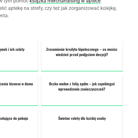
m w tym pomóc
książka merchandising w aptece
.
ić aptekę na strefy, czy też jak zorganizować kolejkę,
enta.
ynek i ich zalety
Zrozumienie kredytu hipotecznego – co musisz
wiedzieć przed podjęciem decyzji?
dzenia biznesu w domu
Oczko wodne z folią epdm – jak zapobiegać
wprowadzeniu zanieczyszczeń?
ntujące do pokoju
Świetne rolety dla każdej osoby