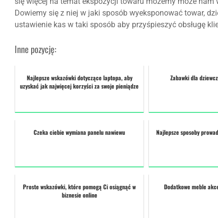
się więcej na temat ekspozycji towaru możemy może na
Dowiemy się z niej w jaki sposób wyeksponować towar, dziel
ustawienie kas w taki sposób aby przyśpieszyć obsługę kli
Inne pozycję:
Najlepsze wskazówki dotyczące laptopa, aby
Zabawki dla dziewcz
uzyskać jak najwięcej korzyści za swoje pieniądze
Czeka ciebie wymiana panelu nawiewu
Najlepsze sposoby prowa
Proste wskazówki, które pomogą Ci osiągnąć w
Dodatkowe meble akce
biznesie online