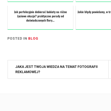
Jak perfekcyjnie dobierać bukiety na różne
Jakie błędy powielamy, w 
życiowe okazje? praktyczne porady od
doświadczonych flory...
POSTED IN
BLOG
Nawigacja
JAKA JEST TWOJA WIEDZA NA TEMAT FOTOGRAFII
wpisu
REKLAMOWEJ?