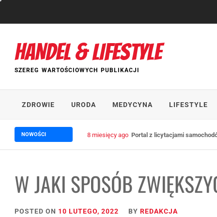
Skip
to
content
HANDEL & LIFESTYLE
SZEREG WARTOŚCIOWYCH PUBLIKACJI
ZDROWIE
URODA
MEDYCYNA
LIFESTYLE
NOWOŚCI
2 lata ago
Wpływ trade marketingu na wzrost 
W JAKI SPOSÓB ZWIĘKSZY
POSTED ON
10 LUTEGO, 2022
BY
REDAKCJA