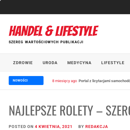
Skip
to
content
HANDEL & LIFESTYLE
SZEREG WARTOŚCIOWYCH PUBLIKACJI
ZDROWIE
URODA
MEDYCYNA
LIFESTYLE
NOWOŚCI
2 lata ago
Wpływ trade marketingu na wzrost 
NAJLEPSZE ROLETY – SZE
POSTED ON
4 KWIETNIA, 2021
BY
REDAKCJA