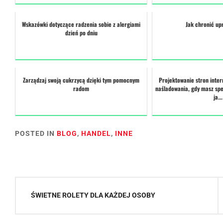
Wskazówki dotyczące radzenia sobie z alergiami
Jak chronić up
dzień po dniu
Zarządzaj swoją cukrzycą dzięki tym pomocnym
Projektowanie stron inter
radom
naśladowania, gdy masz spe
ja...
POSTED IN
BLOG
,
HANDEL
,
INNE
Nawigacja
ŚWIETNE ROLETY DLA KAŻDEJ OSOBY
wpisu