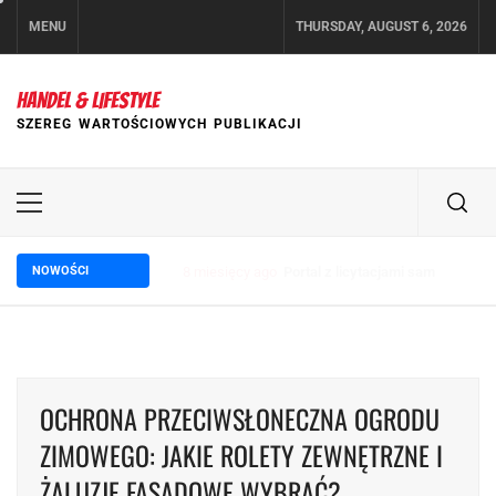
Skip
MENU
THURSDAY, AUGUST 6, 2026
to
content
HANDEL & LIFESTYLE
SZEREG WARTOŚCIOWYCH PUBLIKACJI
Primary
Menu
NOWOŚCI
2 lata ago
Wpływ trade marketingu na wzrost sp
OCHRONA PRZECIWSŁONECZNA OGRODU
ZIMOWEGO: JAKIE ROLETY ZEWNĘTRZNE I
ŻALUZJE FASADOWE WYBRAĆ?