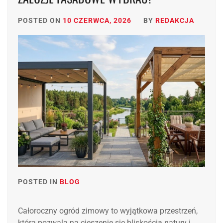
POSTED ON
10 CZERWCA, 2026
BY
REDAKCJA
POSTED IN
BLOG
Całoroczny ogród zimowy to wyjątkowa przestrzeń,
która pozwala na cieszenie się bliskością natury i