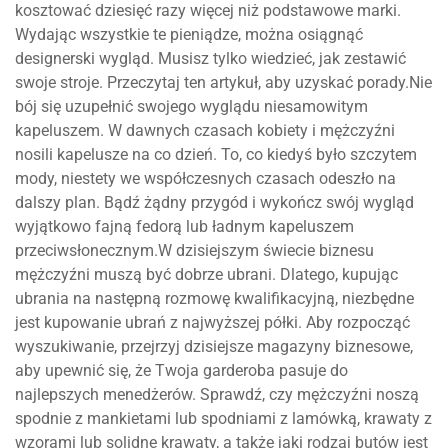
kosztować dziesięć razy więcej niż podstawowe marki.
Wydając wszystkie te pieniądze, można osiągnąć
designerski wygląd. Musisz tylko wiedzieć, jak zestawić
swoje stroje. Przeczytaj ten artykuł, aby uzyskać porady.Nie
bój się uzupełnić swojego wyglądu niesamowitym
kapeluszem. W dawnych czasach kobiety i mężczyźni
nosili kapelusze na co dzień. To, co kiedyś było szczytem
mody, niestety we współczesnych czasach odeszło na
dalszy plan. Bądź żądny przygód i wykończ swój wygląd
wyjątkowo fajną fedorą lub ładnym kapeluszem
przeciwsłonecznym.W dzisiejszym świecie biznesu
mężczyźni muszą być dobrze ubrani. Dlatego, kupując
ubrania na następną rozmowę kwalifikacyjną, niezbędne
jest kupowanie ubrań z najwyższej półki. Aby rozpocząć
wyszukiwanie, przejrzyj dzisiejsze magazyny biznesowe,
aby upewnić się, że Twoja garderoba pasuje do
najlepszych menedżerów. Sprawdź, czy mężczyźni noszą
spodnie z mankietami lub spodniami z lamówką, krawaty z
wzorami lub solidne krawaty, a także jaki rodzaj butów jest