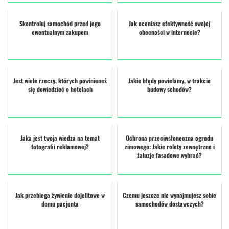
Skontroluj samochód przed jego
Jak oceniasz efektywność swojej
ewentualnym zakupem
obecności w internecie?
Jest wiele rzeczy, których powinieneś
Jakie błędy powielamy, w trakcie
się dowiedzieć o hotelach
budowy schodów?
Jaka jest twoja wiedza na temat
Ochrona przeciwsłoneczna ogrodu
fotografii reklamowej?
zimowego: Jakie rolety zewnętrzne i
żaluzje fasadowe wybrać?
Jak przebiega żywienie dojelitowe w
Czemu jeszcze nie wynajmujesz sobie
domu pacjenta
samochodów dostawczych?