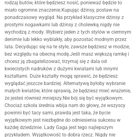
rodzaj butów, które będziesz nosić, ponieważ będzie to
miało ogromne znaczenie.Kupując dżinsy, postaw na
ponadczasowy wygląd. Na przykład klasyczne dżinsy z
prostymi nogawkami lub dżinsy z cholewką nigdy nie
wychodzą z mody. Wybierz jeden z tych stylów w ciemnym
denimie lub lekko wyblakły, aby pozostać modnym przez
lata. Decydując się na te style, zawsze będziesz w modzie,
bez względu na obecną modę.Jeśli masz większą ramkę i
chcesz ją zbagatelizować, trzymaj się z dala od
kwiecistych nadruków z dużymi kwiatami lub innymi
kształtami. Duże kształty mogą sprawić, że będziesz
wyglądać jeszcze bardziej. Alternatywą byłoby wybranie
małych kwiatów, które sprawią, że będziesz mieć wrażenie,
że jesteś również mniejszy.Nie bój się być wyjątkowym.
Chociaż szkoła średnia wbija nam do głowy, że wszyscy
powinni być tacy sami, prawda jest taka, że ​​bycie
wyjątkowym jest niezbędne do odniesienia sukcesu w
każdej dziedzinie. Lady Gaga jest tego najlepszym
przykładem. Wyjątkowość to dobra rzecz. Nigdy nie