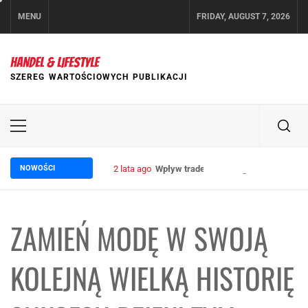
Skip
MENU
FRIDAY, AUGUST 7, 2026
to
content
HANDEL & LIFESTYLE
SZEREG WARTOŚCIOWYCH PUBLIKACJI
Primary
Menu
NOWOŚCI
2 lata ago
Wpływ trade marketingu na wzrost sp
ZAMIEŃ MODĘ W SWOJĄ
KOLEJNĄ WIELKĄ HISTORIĘ