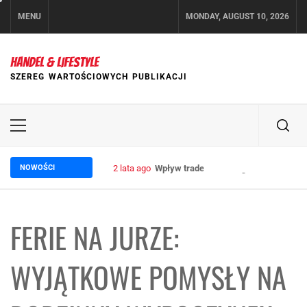
Skip
MENU
MONDAY, AUGUST 10, 2026
to
content
HANDEL & LIFESTYLE
SZEREG WARTOŚCIOWYCH PUBLIKACJI
Primary
Menu
NOWOŚCI
2 lata ago
Wpływ trade marketingu na wzrost sp
FERIE NA JURZE:
WYJĄTKOWE POMYSŁY NA