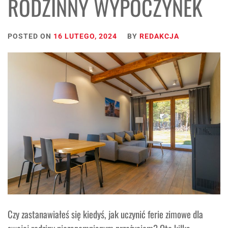
RODZINNY WYPOCZYNEK
POSTED ON
16 LUTEGO, 2024
BY
REDAKCJA
Czy zastanawiałeś się kiedyś, jak uczynić ferie zimowe dla