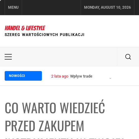
Skip
MENU
MONDAY, AUGUST 10, 2026
to
content
HANDEL & LIFESTYLE
SZEREG WARTOŚCIOWYCH PUBLIKACJI
Primary
Menu
NOWOŚCI
2 lata ago
Wpływ trade marketingu na wzrost sp
CO WARTO WIEDZIEĆ
PRZED ZAKUPEM