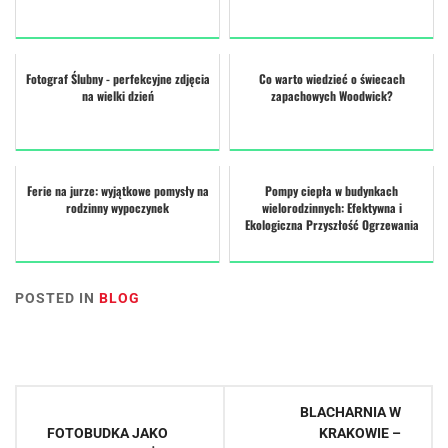
Fotograf Ślubny - perfekcyjne zdjęcia
Co warto wiedzieć o świecach
na wielki dzień
zapachowych Woodwick?
Ferie na jurze: wyjątkowe pomysły na
Pompy ciepła w budynkach
rodzinny wypoczynek
wielorodzinnych: Efektywna i
Ekologiczna Przyszłość Ogrzewania
POSTED IN
BLOG
Nawigacja
BLACHARNIA W
wpisu
FOTOBUDKA JAKO
KRAKOWIE –