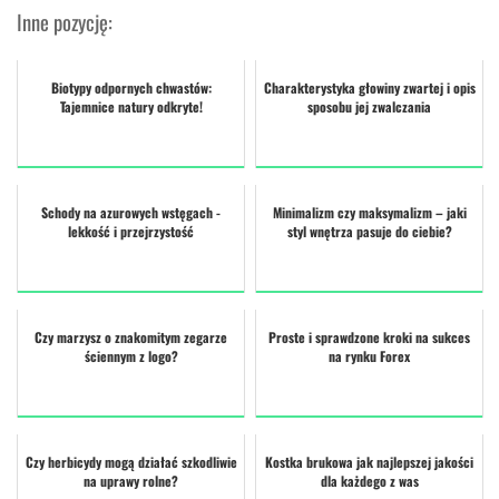
Inne pozycję:
Biotypy odpornych chwastów:
Charakterystyka głowiny zwartej i opis
Tajemnice natury odkryte!
sposobu jej zwalczania
Schody na azurowych wstęgach -
Minimalizm czy maksymalizm – jaki
lekkość i przejrzystość
styl wnętrza pasuje do ciebie?
Czy marzysz o znakomitym zegarze
Proste i sprawdzone kroki na sukces
ściennym z logo?
na rynku Forex
Czy herbicydy mogą działać szkodliwie
Kostka brukowa jak najlepszej jakości
na uprawy rolne?
dla każdego z was